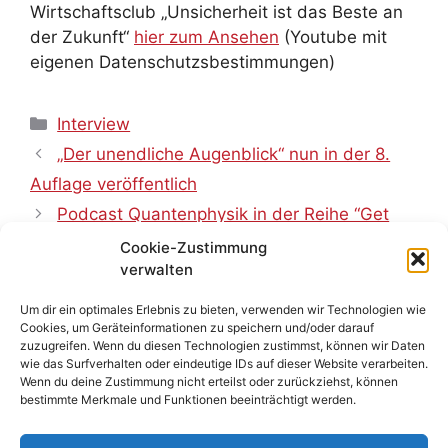
Wirtschaftsclub „Unsicherheit ist das Beste an
der Zukunft“
hier zum Ansehen
(Youtube mit
eigenen Datenschutzsbestimmungen)
Kategorien
Interview
„Der unendliche Augenblick“ nun in der 8.
Auflage veröffentlich
Podcast Quantenphysik in der Reihe “Get
happy!” von Kathi Kleff mit Ulrich Schnabel und
Cookie-Zustimmung
verwalten
Natalie Knapp
Um dir ein optimales Erlebnis zu bieten, verwenden wir Technologien wie
Cookies, um Geräteinformationen zu speichern und/oder darauf
zuzugreifen. Wenn du diesen Technologien zustimmst, können wir Daten
wie das Surfverhalten oder eindeutige IDs auf dieser Website verarbeiten.
Wenn du deine Zustimmung nicht erteilst oder zurückziehst, können
bestimmte Merkmale und Funktionen beeinträchtigt werden.
Neuigkeiten
Aktuelle Termine