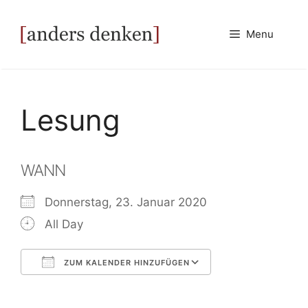
Zum
Inhalt
Menu
springen
Lesung
WANN
Donnerstag, 23. Januar 2020
All Day
ZUM KALENDER HINZUFÜGEN
ICS herunterladen
Google Kalend