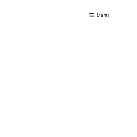
Menu
Office 365
Outlook Live