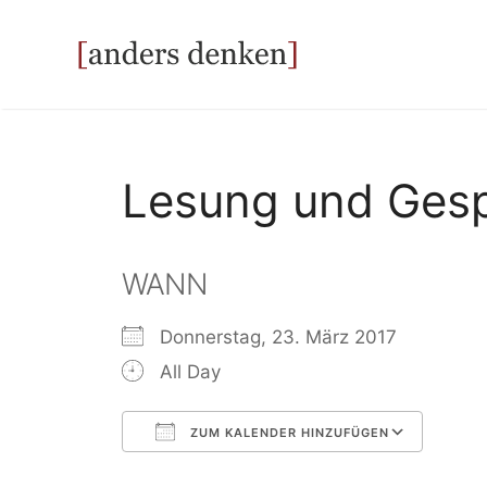
Zum
Inhalt
springen
Lesung und Ges
WANN
Donnerstag, 23. März 2017
All Day
ZUM KALENDER HINZUFÜGEN
ICS herunterladen
Goog